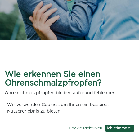
Wie erkennen Sie einen
Ohrenschmalzpfropfen?
Ohrenschmalzpfropfen bleiben aufgrund fehlender
Symptome oftmals lange unbemerkt. Im späteren Verlauf
Wir verwenden Cookies, um Ihnen ein besseres
können Ohrenschmalzpfropfen eine Vielzahl von
Nutzererlebnis zu bieten.
Symptomen verursachen, die oft plötzlich auftreten und
das alltägliche Leben beeinträchtigen können. Zu den
häufigsten Symptomen gehören:
Cookie Richtlinien
Ich stimme zu