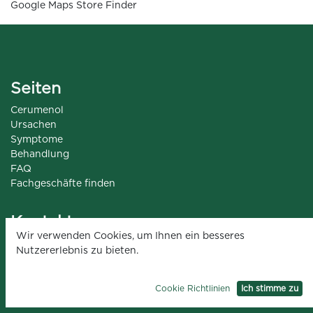
Google Maps Store Finder
Seiten
Cerumenol
Ursachen
Symptome
Behandlung
FAQ
Fachgeschäfte finden
Kontakt
Wir verwenden Cookies, um Ihnen ein besseres
info@spirig-healthcare.ch
Nutzererlebnis zu bieten.
Spirig HealthCare AG
Industriestrasse 30
CH-4622 Egerkingen
Cookie Richtlinien
Ich stimme zu
Tel. +41 62 388 85 00